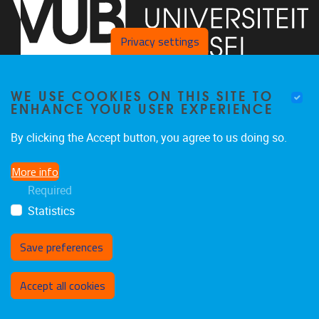
Privacy settings
WE USE COOKIES ON THIS SITE TO
Faculty of Arts and Philosophy - Pleinlaan 2
1050
Brussel
ENHANCE YOUR USER EXPERIENCE
+32-2-6292657
Arvi.Sepp@vub.be
By clicking the Accept button, you agree to us doing so.
More info
Required
Statistics
Facebook
LinkedIn
X
Instagram
Save preferences
Withdraw consent
Accept all cookies
Privacy policy