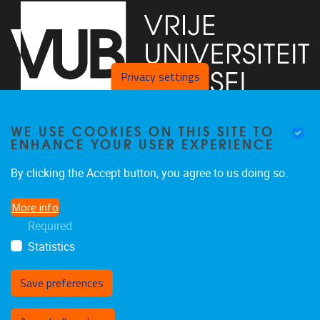
Privacy settings
WE USE COOKIES ON THIS SITE TO
Faculty of Arts and Philosophy - Pleinlaan 2
1050
Brussel
ENHANCE YOUR USER EXPERIENCE
+32-2-6292657
Arvi.Sepp@vub.be
By clicking the Accept button, you agree to us doing so.
More info
Required
Statistics
Facebook
LinkedIn
X
Instagram
Save preferences
Withdraw consent